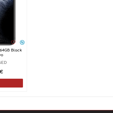
 64GB Black
νο
USED
0€