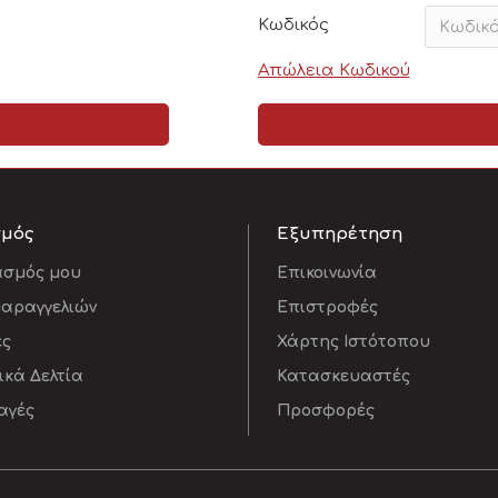
Κωδικός
Απώλεια Κωδικού
σμός
Εξυπηρέτηση
ασμός μου
Επικοινωνία
Παραγγελιών
Επιστροφές
ες
Χάρτης Ιστότοπου
κά Δελτία
Κατασκευαστές
αγές
Προσφορές