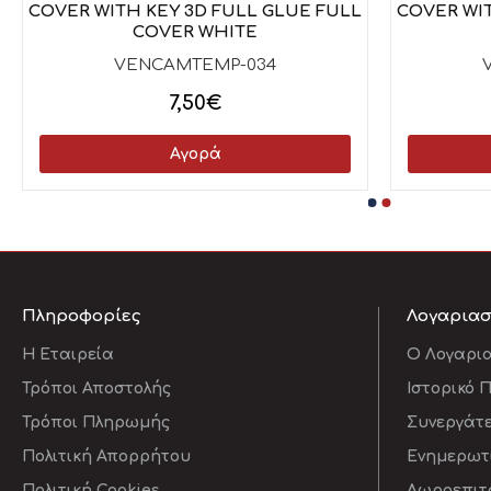
COVER WITH KEY 3D FULL GLUE FULL
COVER WIT
COVER WHITE
VENCAMTEMP-034
7,50€
Αγορά
Πληροφορίες
Λογαρια
Η Εταιρεία
O Λογαρι
Τρόποι Αποστολής
Ιστορικό 
Τρόποι Πληρωμής
Συνεργάτ
Πολιτική Απορρήτου
Ενημερωτι
Πολιτική Cookies
Δωροεπιτ