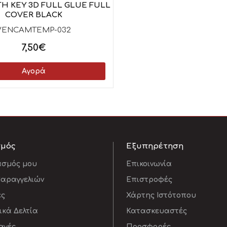
H KEY 3D FULL GLUE FULL
COVER BLACK
VENCAMTEMP-032
7,50€
Αγορά
σμός
Εξυπηρέτηση
ασμός μου
Επικοινωνία
Παραγγελιών
Επιστροφές
ες
Χάρτης Ιστότοπου
κά Δελτία
Κατασκευαστές
αγές
Προσφορές