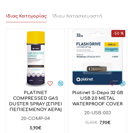
Ίδιας Κατηγορίας
Ίδιου Κατασκευαστή
-50 %
PLATINET
Platinet S-Depo 32 GB
B
COMPRESSED GAS
USB 2.0 METAL
DUSTER SPRAY (ΣΠΡΕΙ
WATERPROOF COVER
ΠΕΠΙΕΣΜΕΝΟΥ ΑΕΡΑ)
20-USB-003
20-COMP-04
7,90€
15,90€
5,90€