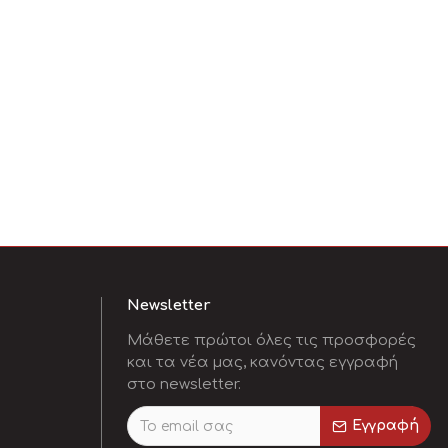
 (ORIGINAL
SCREEN BLACK
BLACK)
20-SC27-050
01
30,00€
Αγορά
Newsletter
Μάθετε πρώτοι όλες τις προσφορές
και τα νέα μας, κανόντας εγγραφή
στο newsletter.
Εγγραφή