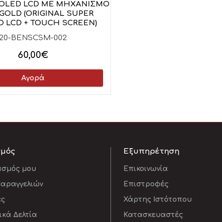
OLED LCD ΜΕ ΜΗΧΑΝΙΣΜΟ
LIQUID IPS LCD ΜΑΥΡΗ
GOLD (ORIGINAL SUPER
LIQUID IPS LCD 
 LCD + TOUCH SCREEN)
20-TABIPSC-0
20-BENSCSM-002
330,00€
60,00€
Αγορά
Αγορά
σμός
Εξυπηρέτηση
ασμός μου
Επικοινωνία
Παραγγελιών
Επιστροφές
ες
Χάρτης Ιστότοπου
κά Δελτία
Κατασκευαστές